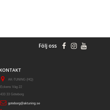
Följ oss
KONTAKT
AK-TUNING (HQ)
Eckens Väg 22
433 33 Göteborg
goteborg@aktuning.se