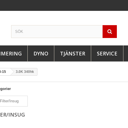
IMERING
DYNO
TJÄNSTER
SERVICE
8-15
3.0K 340hk
gorier
TER/INSUG