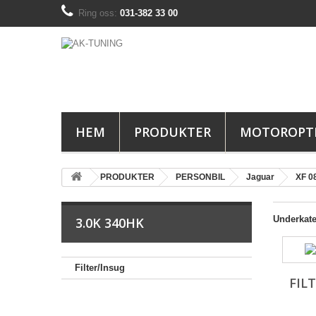
Ring oss:
031-382 33 00
HEM
PRODUKTER
MOTOROPT
PRODUKTER
PERSONBIL
Jaguar
XF 0
Underkate
3.0K 340HK
Filter/Insug
FIL