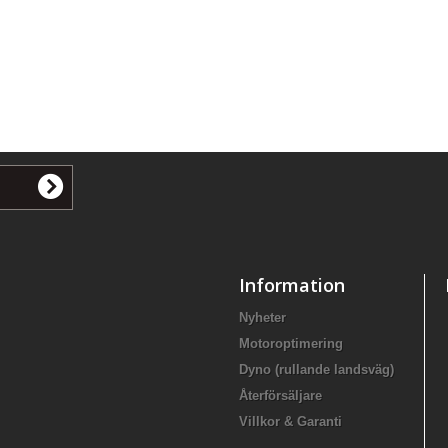
Information
Nyheter
Motoroptimering
Dyno (rullande landsväg)
Återförsäljare
Villkor & Garanti