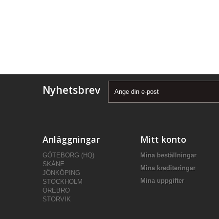
Nyhetsbrev
Anläggningar
Mitt konto
GÖTEBORG (HQ)
Mina beställningar
SKÅNE
Mina krediteringar
JÖNKÖPING
Mina uppgifter
STOCKHOLM
ÖREBRO
STORVIK