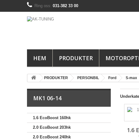
Ring oss:
031-382 33 00
HEM
PRODUKTER
MOTOROPT
PRODUKTER
PERSONBIL
Ford
S-max
Underkate
MK1 06-14
1.6 EcoBoost 160hk
2.0 EcoBoost 203hk
1.6
2.0 EcoBoost 240hk