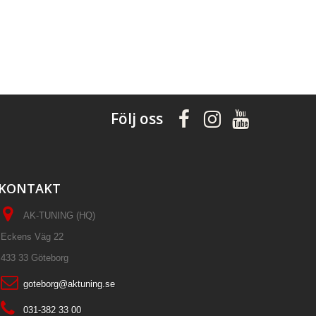
Följ oss
KONTAKT
AK-TUNING (HQ)
Eckens Väg 22
433 33 Göteborg
goteborg@aktuning.se
031-382 33 00