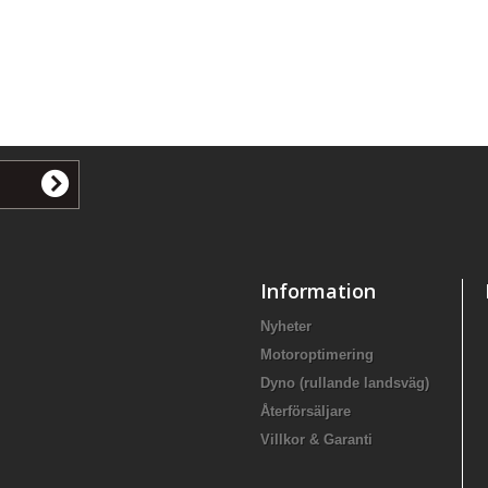
Information
Nyheter
Motoroptimering
Dyno (rullande landsväg)
Återförsäljare
Villkor & Garanti