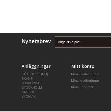
Nyhetsbrev
Anläggningar
Mitt konto
GÖTEBORG (HQ)
Mina beställningar
SKÅNE
Mina krediteringar
JÖNKÖPING
Mina uppgifter
STOCKHOLM
ÖREBRO
STORVIK